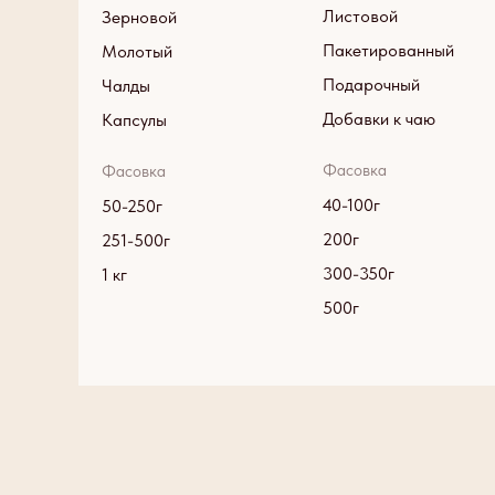
Листовой
Зерновой
Пакетированный
Молотый
Подарочный
Чалды
Добавки к чаю
Капсулы
Фасовка
Фасовка
40-100г
50-250г
200г
251-500г
300-350г
1 кг
500г