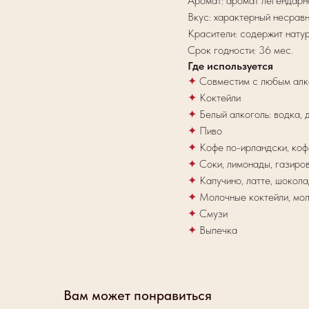
Аромат: аромат легендарн
Вкус: характерный несрав
Красители: содержит нату
Срок годности: 36 мес.
Где используется
✦
Совместим с любым алк
✦
Коктейли
✦
Белый алкоголь: водка, 
✦
Пиво
✦
Кофе по-ирландски, коф
✦
Соки, лимонады, газиро
✦
Капучино, латте, шокола
✦
Молочные коктейли, мо
✦
Смузи
✦
Выпечка
Вам может понравиться