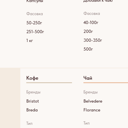
Добавки к чаю
Капсулы
Фасовка
Фасовка
40-100г
50-250г
200г
251-500г
300-350г
1 кг
500г
Кофе
Чай
Бренды
Бренды
Bristot
Belvedere
Breda
Florance
Тип
Тип