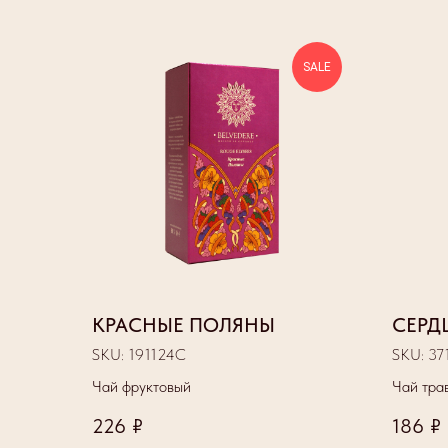
SALE
КРАСНЫЕ ПОЛЯНЫ
СЕРД
SKU:
191124С
SKU:
37
Чай фруктовый
Чай тра
226
₽
186
₽