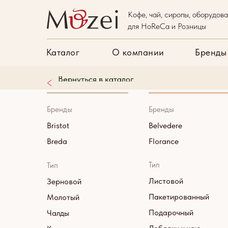
Кофе, чай, сиропы, оборудов
Каталог
О компани
для HoReCa и Розницы
Каталог
О компании
Бренды
Вернуться в каталог
Кофе
Чай
Бренды
Бренды
Bristot
Belvedere
Breda
Florance
Тип
Тип
Листовой
Зерновой
Пакетированный
Молотый
Подарочный
Чалды