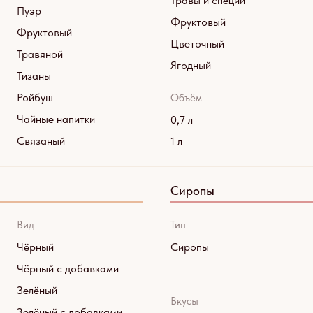
Травы и специи
Пуэр
Фруктовый
Фруктовый
Цветочный
Травяной
Ягодный
Тизаны
Ройбуш
Объём
Чайные напитки
0,7 л
Связаный
1 л
Сиропы
Вид
Тип
Чёрный
Сиропы
Чёрный с добавками
Зелёный
Вкусы
Зелёный с добавками