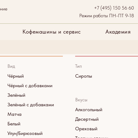
+7 (495) 150 56 60
ание
и
Бренды
Кофемашины и сервис
Академия
Опл
Режим работы ПН-ПТ 9-18
Кофемашины и сервис
Академия
Сиропы
Вид
Тип
Чёрный
Сиропы
Чёрный с добавками
Зелёный
Вкусы
Зелёный с добавками
Алкогольный
Матча
Десертный
Белый
Ореховый
Улун/Бирюзовый