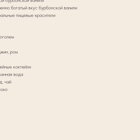
ой бурбонской ванили
ненно богатый вкус бурбонской ванили
ральные пищевые красители
оголем
джин, ром
ейные коктейли
ванная вода
д, чай
локо