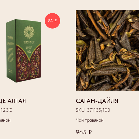
SALE
ЦЕ АЛТАЯ
САГАН-ДАЙЛЯ
1123С
SKU:
371135/100
вяной
Чай травяной
965
₽