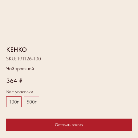
КЕНКО
А
SKU:
191126-100
SK
Чай травяной
Ча
364
₽
2
Вес упаковки
Ве
100г
500г
Оставить заявку