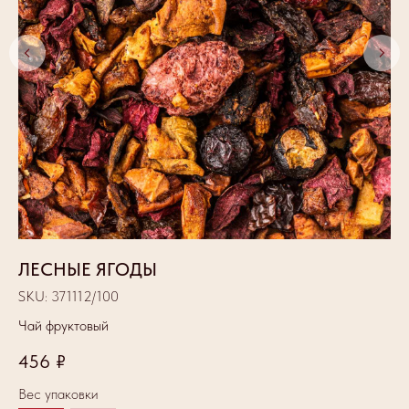
ЛЕСНЫЕ ЯГОДЫ
Э
SKU:
371112/100
SK
Чай фруктовый
Ча
456
₽
2
Вес упаковки
Ве