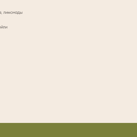
а, лимонады
ейли