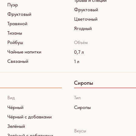
Травы и специи
Пуэр
Фруктовый
Фруктовый
Цветочный
Травяной
Ягодный
Тизаны
Ройбуш
Объём
Чайные напитки
0,7 л
Связаный
1 л
Сиропы
Вид
Тип
Чёрный
Сиропы
Чёрный с добавками
Зелёный
Вкусы
Зелёный с добавками