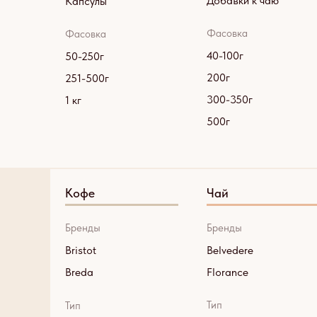
Добавки к чаю
Капсулы
Фасовка
Фасовка
40-100г
50-250г
200г
251-500г
300-350г
1 кг
500г
Кофе
Чай
Бренды
Бренды
Bristot
Belvedere
Breda
Florance
Тип
Тип