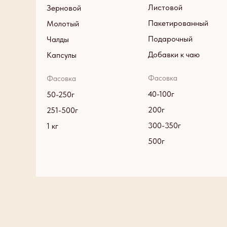
Листовой
Зерновой
Пакетированный
Молотый
Подарочный
Чалды
Добавки к чаю
Капсулы
Фасовка
Фасовка
40-100г
50-250г
200г
251-500г
300-350г
1 кг
500г