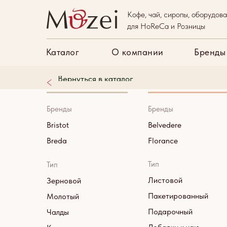
Кофе, чай, сиропы, оборудов
Каталог
О компани
для HoReCa и Розницы
Каталог
О компании
Бренды
Вернуться в каталог
Кофе
Чай
Бренды
Бренды
Bristot
Belvedere
Breda
Florance
Тип
Тип
Листовой
Зерновой
Пакетированный
Молотый
Подарочный
Чалды