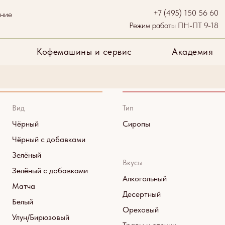
+7 (495) 150 56 60
ание
и
Бренды
Кофемашины и сервис
Академия
Опл
Режим работы ПН-ПТ 9-18
Кофемашины и сервис
Академия
Сиропы
Вид
Тип
Чёрный
Сиропы
Чёрный с добавками
Зелёный
Вкусы
Зелёный с добавками
Алкогольный
Матча
Десертный
Белый
Ореховый
Улун/Бирюзовый