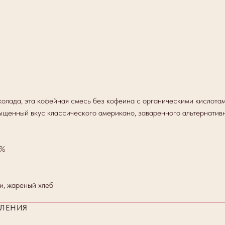
олада, эта кофейная смесь без кофеина с органическими кислота
ыщенный вкус классического американо, заваренного альтернативн
0%
и, жареный хлеб
ЛЕНИЯ