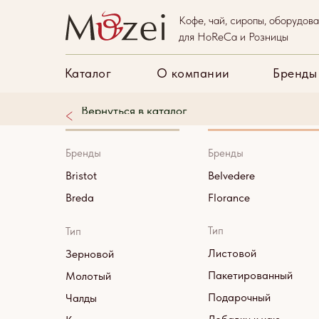
Кофе, чай, сиропы, оборудов
Каталог
О компани
для HoReCa и Розницы
Каталог
О компании
Бренды
Вернуться в каталог
Кофе
Чай
Бренды
Бренды
Bristot
Belvedere
Breda
Florance
Тип
Тип
Листовой
Зерновой
Пакетированный
Молотый
Подарочный
Чалды