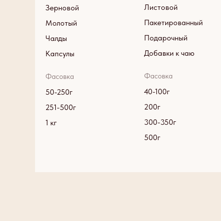
Листовой
Зерновой
Пакетированный
Молотый
Подарочный
Чалды
Добавки к чаю
Капсулы
Фасовка
Фасовка
40-100г
50-250г
200г
251-500г
300-350г
1 кг
500г