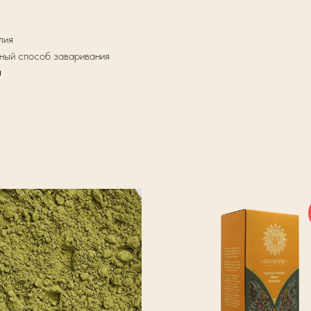
лия
вный способ заваривания
я