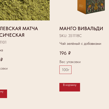
ЛЕВСКАЯ МАТЧА
МАНГО ВИВАЛЬДИ
СИЧЕСКАЯ
SKU:
351118С
1101
Чай зелёный с добавками
ча
196
₽
₽
Вес упаковки
ковки
100г
В корзину
ину