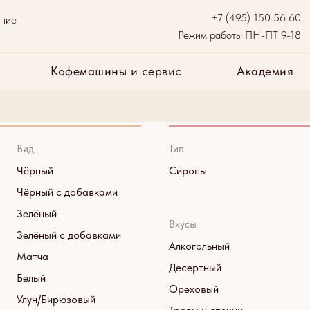
+7 (495) 150 56 60
ание
и
Бренды
Кофемашины и сервис
Академия
Опл
Режим работы ПН-ПТ 9-18
Кофемашины и сервис
Академия
Сиропы
Вид
Тип
Чёрный
Сиропы
Чёрный с добавками
Зелёный
Вкусы
Зелёный с добавками
Алкогольный
Матча
Десертный
Белый
Ореховый
Улун/Бирюзовый