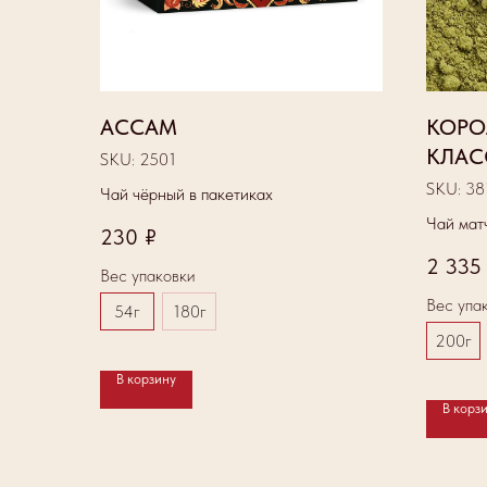
АССАМ
КОРО
КЛАС
SKU:
2501
SKU:
38
Чай чёрный в пакетиках
Чай мат
230
₽
2 335
Вес упаковки
Вес упа
54г
180г
200г
В корзину
В корз