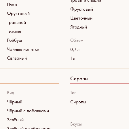
Травы и специи
Пуэр
Фруктовый
Фруктовый
Цветочный
Травяной
Ягодный
Тизаны
Ройбуш
Объём
Чайные напитки
0,7 л
Связаный
1 л
Сиропы
Вид
Тип
Чёрный
Сиропы
Чёрный с добавками
Зелёный
Вкусы
Зелёный с добавками