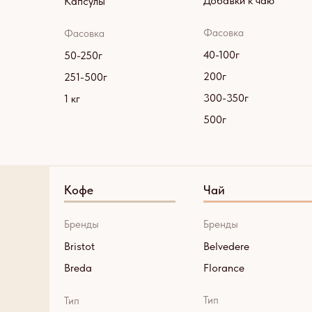
Добавки к чаю
Капсулы
Фасовка
Фасовка
40-100г
50-250г
200г
251-500г
300-350г
1 кг
500г
Кофе
Чай
Бренды
Бренды
Bristot
Belvedere
Breda
Florance
Тип
Тип