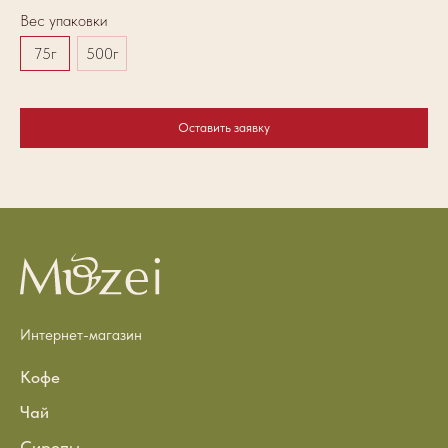
Вес упаковки
Ве
75г
500г
1
Оставить заявку
Интернет-магазин
Кофе
Чай
Сиропы