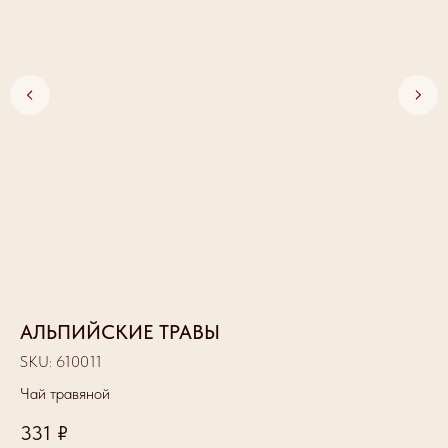
АЛЬПИЙСКИЕ ТРАВЫ
Д
SKU:
610011
SK
Чай травяной
Ча
331
₽
1 