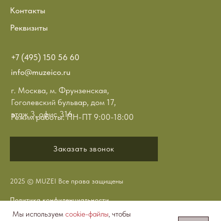
Контакты
Реквизиты
+7 (495) 150 56 60
info@muzeico.ru
г. Москва, м. Фрунзенская,
Гоголевский бульвар, дом 17,
этаж 3, офис 316
Режим работы: ПН-ПТ 9:00-18:00
Заказать звонок
2025 © MUZEI Все права защищены
Политика конфиденциальности
Мы используем
cookie-файлы
, чтобы
Сделано в LeDesign