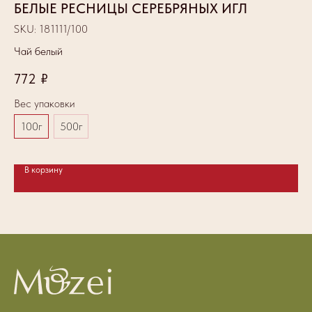
БЕЛЫЕ РЕСНИЦЫ СЕРЕБРЯНЫХ ИГЛ
М
SKU:
181111/100
SK
Чай белый
Ча
772
₽
5
Вес упаковки
Ве
100г
500г
1
В корзину