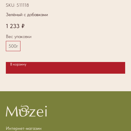
SKU:
511118
SK
Зелёный с добавками
Ча
1 233
₽
4
Вес упаковки
Ве
500г
1
В корзину
Интернет-магазин