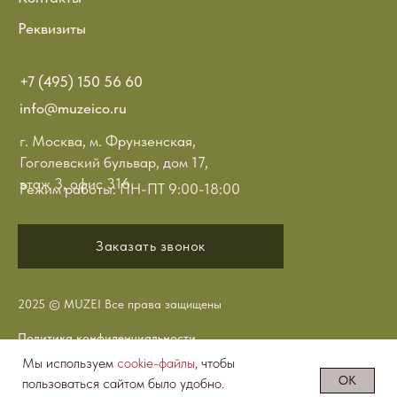
Реквизиты
+7 (495) 150 56 60
info@muzeico.ru
г. Москва, м. Фрунзенская,
Гоголевский бульвар, дом 17,
этаж 3, офис 316
Режим работы: ПН-ПТ 9:00-18:00
Заказать звонок
2025 © MUZEI Все права защищены
Политика конфиденциальности
Мы используем
cookie-файлы
, чтобы
Сделано в LeDesign
ОК
пользоваться сайтом было удобно.